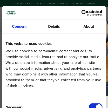
Frakt 39
Fri frakt över 399
Gratis teprov
KR
KR
Meny
FAVORITE
KUNDV
close
Consent
Details
About
Hem & Inredningsdetaljer
Kök
Kylskåpsmagneter
This website uses cookies
Magnet Hemulen
We use cookies to personalise content and ads, to
provide social media features and to analyse our traffic.
Kylskåpsmagnet med Hemulen från Mumindalen
We also share information about your use of our site
with our social media, advertising and analytics partners
who may combine it with other information that you’ve
provided to them or that they’ve collected from your use
of their services.
Consent
Necessary