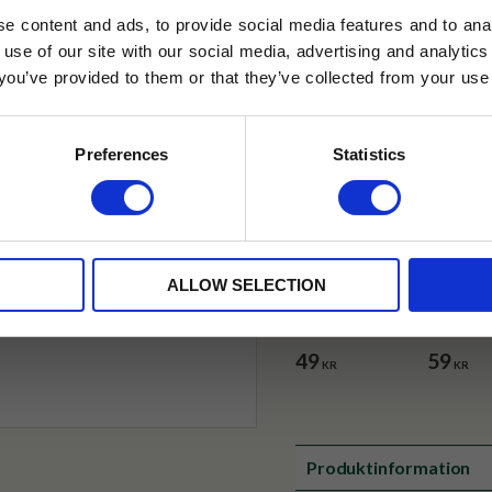
e content and ads, to provide social media features and to anal
✓ Betala direkt eller inom 
 use of our site with our social media, advertising and analyt
t you’ve provided to them or that they’ve collected from your use 
lkor.
Läs mer
✓ Gratis teprov i varje best
STRERA
Preferences
Statistics
husetjava.se. Rabatten fungerar endast
neras med andra erbjudanden.
ALLOW SELECTION
Magnet Lund
Magnet
Tehuset Java
Marstra
Tehuset 
49
59
KR
KR
Produktinformation