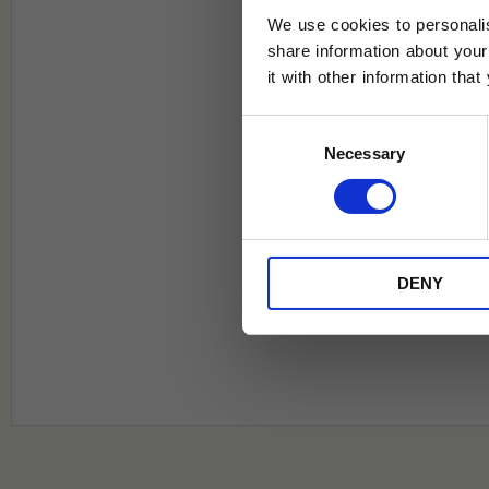
We use cookies to personalis
share information about your
it with other information tha
Jag samtycker till Tehuset Javas vil
Consent
REGI
Necessary
Selection
* Rabatten gäller endast online på Te
på ordinarie priser och kan ej kombi
DENY