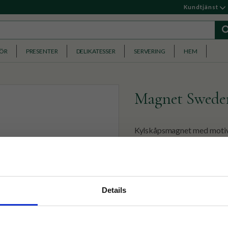
Kundtjänst
HÖR
PRESENTER
DELIKATESSER
SERVERING
HEM
Magnet Sweden
Kylskåpsmagnet med motiv 
49
KR
nyhetsbrev
Details
p på nätet och ta del av
✓ Fri frakt över 399 kr