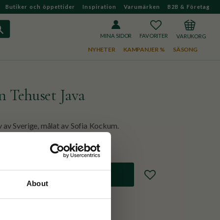
Butiker och öppettider
Inspiration
Varumärken
B2B & Företag
FAVORITER
KUNDVAGN
MINA SIDOR
NYHETER
KAMPANJER %
SÄSONG
 Tehuset Java
av Sverige, målat av Sofia Kockum.
Lägg till i favoriter
About