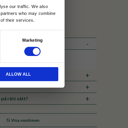
yse our traffic. We also
30 dagar
ics partners who may combine
of their services.
ällning
Marketing
ALLOW ALL
veranstid
 på rätt sätt?
Visa omdömen