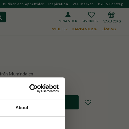
Butiker och öppettider
Inspiration
Varumärken
B2B & Företag
FAVORITER
KUNDVAGN
MINA SIDOR
NYHETER
KAMPANJER %
SÄSONG
 från Mumindalen
Lägg till i favoriter
About