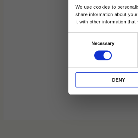
We use cookies to personalis
share information about your
it with other information tha
Jag samtycker till Tehuset Javas vil
Consent
REGI
Necessary
Selection
* Rabatten gäller endast online på Te
på ordinarie priser och kan ej kombi
DENY