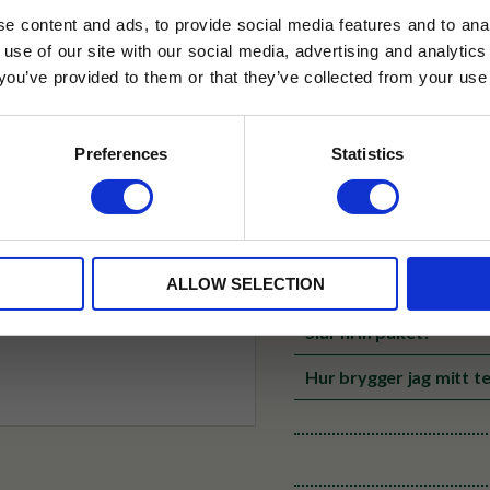
e content and ads, to provide social media features and to anal
✓ Betala direkt eller inom 
 use of our site with our social media, advertising and analyt
t you’ve provided to them or that they’ve collected from your use 
lkor.
Läs mer
✓ Gratis teprov i varje best
STRERA
Preferences
Statistics
Produktinformation
husetjava.se. Rabatten fungerar endast
neras med andra erbjudanden.
Höjd: 5 x 3 cm
Material: Polystone
ALLOW SELECTION
Fraktalternativ och le
Slår ni in paket?
Hur brygger jag mitt te