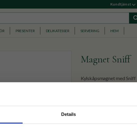
Kundtjänst
HÖR
PRESENTER
DELIKATESSER
SERVERING
HEM
Magnet Sniff
Kylskåpsmagnet med Sniff
99
KR
nyhetsbrev
Details
p på nätet och ta del av
✓ Fri frakt över 399 kr