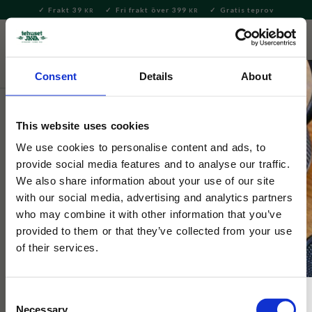
Frakt 39
Fri frakt över 399
Gratis teprov
KR
KR
Meny
FAVORITE
KUNDV
close
Consent
Details
About
Hem & Inredningsdetaljer
Kök
Kylskåpsmagneter
This website uses cookies
Magnet Marstrand Tehuset Java
We use cookies to personalise content and ads, to
provide social media features and to analyse our traffic.
Kylskåpsmagnet med motiv av Marstrand, målat av Sofia
We also share information about your use of our site
Kockum.
with our social media, advertising and analytics partners
who may combine it with other information that you’ve
provided to them or that they’ve collected from your use
of their services.
Consent
Necessary