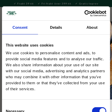
Frakt 39
Fri frakt över 399
Gratis teprov
KR
KR
Meny
FAVORITE
KUNDV
close
Consent
Details
About
Te
Löste
Ört-te
This website uses cookies
Tehuset Java
Hälsote Sweet Chocolate 16
We use cookies to personalise content and ads, to
provide social media features and to analyse our traffic.
Tepåsar
We also share information about your use of our site
with our social media, advertising and analytics partners
who may combine it with other information that you’ve
16 st pyramidtepåsar med Sweet Chocolate, ett grönt te med
sötsyrliga hallon och choklad.
provided to them or that they’ve collected from your use
of their services.
Consent
Necessary