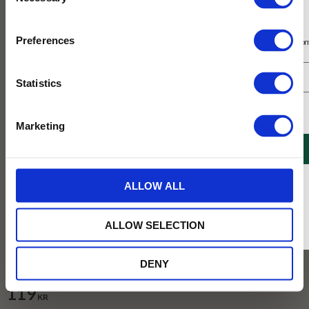
Selection
Prenumerera på vårt nyhetsbrev
Preferences
Få 10% rabatt på ditt första köp på nätet och ta del av erbjudanden året o
Statistics
Jag samtycker till Tehuset Javas villkor.
Läs mer
Marketing
REGISTRERA
* Rabatten gäller endast online på Tehusetjava.se. Rabatten fungerar endast på
ALLOW ALL
ordinarie priser och kan ej kombineras med andra erbjudanden.
ALLOW SELECTION
Vikt :
100g
DENY
100g
1kg
119
KR