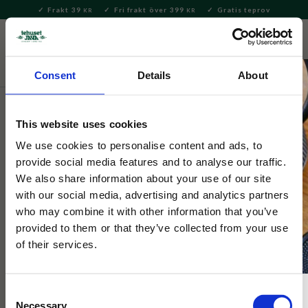
Frakt 39
Fri frakt över 399
Gratis teprov
KR
KR
Meny
FAVORITE
KUNDV
close
Consent
Details
About
Te
Löste
Kusmi Tea lösvikt
This website uses cookies
Kusmi Tea
Ekologisk Kashmir Tchai svart te
We use cookies to personalise content and ads, to
provide social media features and to analyse our traffic.
We also share information about your use of our site
Kryddat te efter Kusmis originalrecept med kardemumma,
with our social media, advertising and analytics partners
ingefära, anis, kanel, nejlika och lagerblad.
who may combine it with other information that you’ve
provided to them or that they’ve collected from your use
of their services.
Consent
Necessary