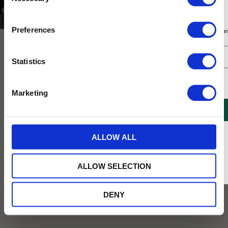
Selection
Delikatesser
Kakor & Konfektyr
Shortbread & Söta kakor
Prenumerera på vårt nyhetsbrev
Preferences
Få 10% rabatt på ditt första köp på nätet och ta del av erbjudanden året o
NYHET
Statistics
Jag samtycker till Tehuset Javas villkor.
Läs mer
Marketing
REGISTRERA
* Rabatten gäller endast online på Tehusetjava.se. Rabatten fungerar endast på
ALLOW ALL
ordinarie priser och kan ej kombineras med andra erbjudanden.
Blomsterhav Oat Biscuits
Victorian Floral Plåtburk Kakor
Selection 500g
Med Salt Karamell 150g
ALLOW SELECTION
Havrekakor i tre olika sorter:
Smörkakor med bitar av salt karamell
traditionella, doppade i mjölkchoklad
som ger precis rätt balans mellan sött
och doppade i mörk choklad.
och salt. Kommer i en turkos plåtburk
DENY
med vackert blommigt mönster.
279
199
KR
KR