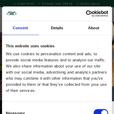
Frakt 39
Fri frakt över 399
Gratis teprov
KR
KR
Meny
FAVORITE
KUNDV
close
Consent
Details
About
This website uses cookies
We use cookies to personalise content and ads, to
provide social media features and to analyse our traffic.
We also share information about your use of our site
with our social media, advertising and analytics partners
Shortbread & Söta kakor
who may combine it with other information that you’ve
provided to them or that they’ve collected from your use
of their services.
Consent
Necessary