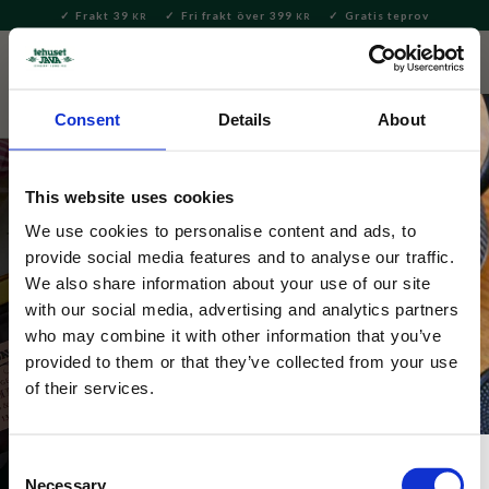
Frakt 39
Fri frakt över 399
Gratis teprov
KR
KR
Meny
FAVORITE
KUNDV
close
Consent
Details
About
This website uses cookies
We use cookies to personalise content and ads, to
provide social media features and to analyse our traffic.
We also share information about your use of our site
with our social media, advertising and analytics partners
Godis & Karameller
who may combine it with other information that you’ve
provided to them or that they’ve collected from your use
of their services.
Consent
Necessary