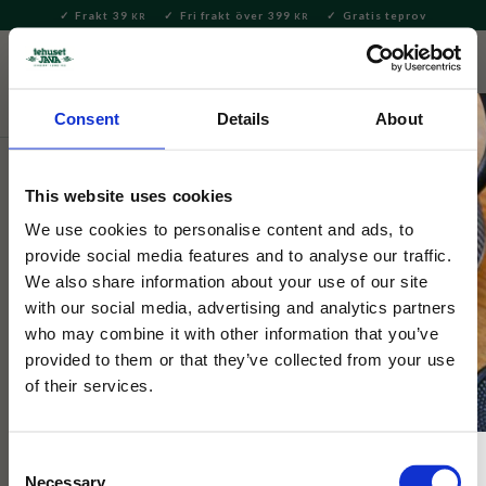
Frakt 39
Fri frakt över 399
Gratis teprov
KR
KR
Meny
FAVORITE
KUNDV
close
Consent
Details
About
Delikatesser
Kakor & Konfektyr
Godis & Karameller
This website uses cookies
Sockerbageriets Punschknappar
We use cookies to personalise content and ads, to
provide social media features and to analyse our traffic.
Klassiska punschknappar från sockerbageriet i härlig retro
We also share information about your use of our site
förpackning.
with our social media, advertising and analytics partners
who may combine it with other information that you’ve
provided to them or that they’ve collected from your use
of their services.
Consent
Necessary