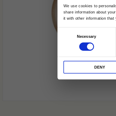
We use cookies to personalis
share information about your
it with other information tha
Jag samtycker till Tehuset Javas vil
Consent
REGI
Necessary
Selection
* Rabatten gäller endast online på Te
på ordinarie priser och kan ej kombi
DENY