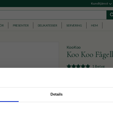
Kundtjänst
HÖR
PRESENTER
DELIKATESSER
SERVERING
HEM
KooKoo
Koo Koo Fågel
1 Betyg
Börja dagen i framtiden lit
blåhakens sång istället.
nyhetsbrev
1 199
KR
Details
p på nätet och ta del av