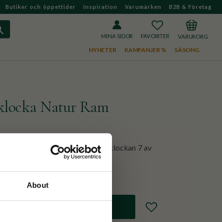
Butiker och öppettider
Inspiration
Varumärken
B2B & Företag
FAVORITER
KUNDVAGN
MINA SIDOR
NYHETER
KAMPANJER %
SÄSONG
klocka Natur Ram
e mer naturligt och låt dig väckas klockan 7 av
About
Lägg till i favoriter