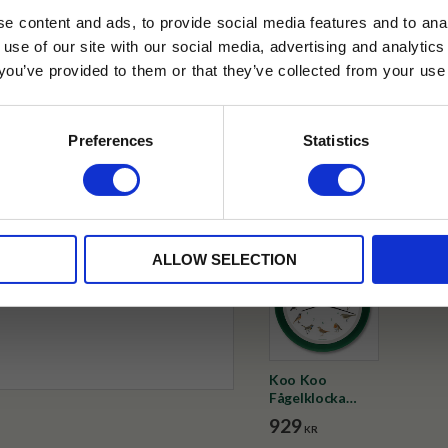
e content and ads, to provide social media features and to anal
 use of our site with our social media, advertising and analyt
✓ Fri frakt över 399 kr
t you’ve provided to them or that they’ve collected from your use 
lkor.
Läs mer
✓ Betala direkt eller inom 
STRERA
Preferences
Statistics
✓ Gratis teprov i varje best
husetjava.se. Rabatten fungerar endast
Visa alla produkter från KooK
neras med andra erbjudanden.
ALLOW SELECTION
Koo Koo
Fågelklocka
Grön Ram
929
KR