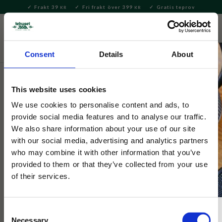
Frakt 39
Fri frakt över 399
Gratis teprov
KR
KR
Meny
FAVORITE
KUNDV
close
Consent
Details
About
Selected by Tehuset Java
This website uses cookies
Ulldjur Lamm Rosa
We use cookies to personalise content and ads, to
provide social media features and to analyse our traffic.
Söt rosa litet lamm i ull, perfekt att hänga i påskriset.
We also share information about your use of our site
with our social media, advertising and analytics partners
who may combine it with other information that you’ve
provided to them or that they’ve collected from your use
NYHET
of their services.
Consent
Necessary