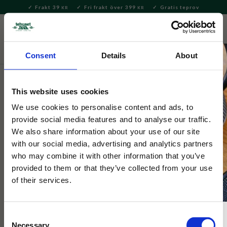
Frakt 39
Fri frakt över 399
Gratis teprov
KR
KR
Meny
FAVORITE
KUNDV
close
Consent
Details
About
Hem & Inredningsdetaljer
This website uses cookies
Morris & Co
Morris Strawberry Thief Grå/Blå
We use cookies to personalise content and ads, to
provide social media features and to analyse our traffic.
0,35L
We also share information about your use of our site
with our social media, advertising and analytics partners
who may combine it with other information that you’ve
Fin mugg med William Morris underbart söta Strawberry
Thief-mönster, här i en blå/grå färgställning.
provided to them or that they’ve collected from your use
of their services.
43
%
Consent
Necessary