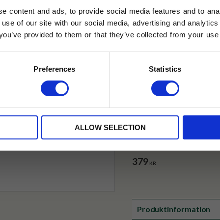
e content and ads, to provide social media features and to anal
✓ Betala direkt eller inom 
 use of our site with our social media, advertising and analyt
t you’ve provided to them or that they’ve collected from your use 
lkor.
Läs mer
✓ Gratis teprov i varje best
STRERA
Preferences
Statistics
husetjava.se. Rabatten fungerar endast
neras med andra erbjudanden.
ALLOW SELECTION
Dammvippa
Struts Stor
379
KR
Produktinformation