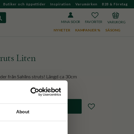
Butiker och öppettider
Inspiration
Varumärken
B2B & Företag
FAVORITER
KUNDVAGN
MINA SIDOR
NYHETER
KAMPANJER %
SÄSONG
uts Liten
der från Sahlins struts! Längd ca 30cm
Lägg till i favoriter
About