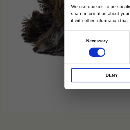
We use cookies to personalis
share information about your
it with other information tha
Jag samtycker till Tehuset Javas vil
Consent
REGI
Necessary
Selection
* Rabatten gäller endast online på Te
på ordinarie priser och kan ej kombi
DENY