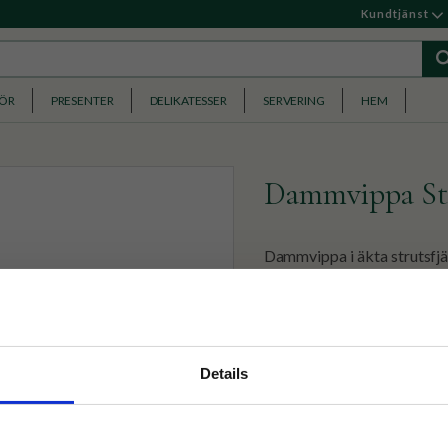
Kundtjänst
HÖR
PRESENTER
DELIKATESSER
SERVERING
HEM
Dammvippa Str
Dammvippa i äkta strutsfjä
269
KR
nyhetsbrev
Details
p på nätet och ta del av
✓ Fri frakt över 399 kr