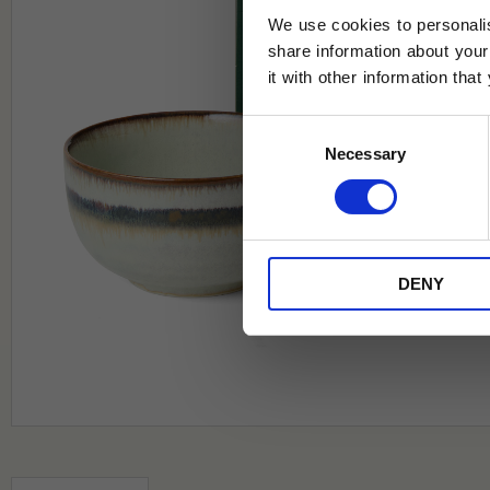
We use cookies to personalis
share information about your
it with other information tha
Jag samtycker till Tehuset Javas vil
Consent
REGI
Necessary
Selection
* Rabatten gäller endast online på Te
på ordinarie priser och kan ej kombi
DENY