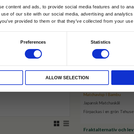
✓ Fri frakt över 399 kr
e content and ads, to provide social media features and to anal
✓ Betala direkt eller inom 
 use of our site with our social media, advertising and analyt
t you’ve provided to them or that they’ve collected from your use 
lkor.
Läs mer
✓ Gratis teprov i varje best
STRERA
Preferences
Statistics
Visa alla produkter från Tehus
husetjava.se. Rabatten fungerar endast
neras med andra erbjudanden.
Produktinformation
Innehåller:
ALLOW SELECTION
Matcha Latte Mix EKO 200
Matchavisp I Bambu
Japansk Matchaskål
Förpackas i en grön Tehuse
Rutnätsvy
Listvy
Fraktalternativ och le