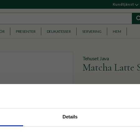
Kundtjänst
HÖR
PRESENTER
DELIKATESSER
SERVERING
HEM
Tehuset Java
Matcha Latte S
Ett kit med allt för att ku
599
KR
nyhetsbrev
Details
p på nätet och ta del av