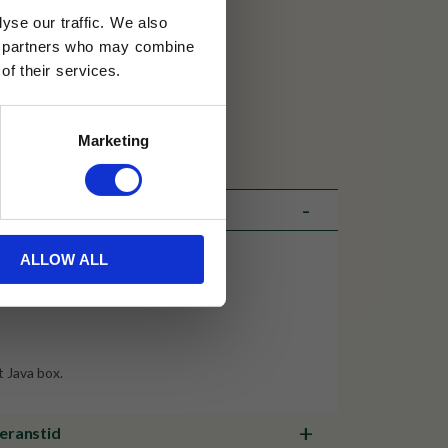
yse our traffic. We also
30 dagar
ics partners who may combine
of their services.
ällning
Marketing
et Java
ALLOW ALL
g
t Java box.
veranstid