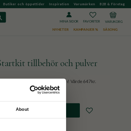
Butiker och öppettider
Inspiration
Varumärken
B2B & Företag
FAVORITER
KUNDVAGN
MINA SIDOR
NYHETER
KAMPANJER %
SÄSONG
tartkit tillbehör och pulver
nna göra den perfekta Matcha latten! Värde 647kr.
About
Lägg till i favoriter