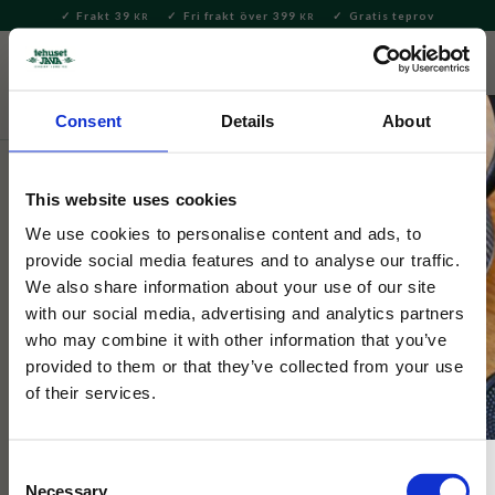
Frakt 39
Fri frakt över 399
Gratis teprov
KR
KR
Meny
FAVORITE
KUNDV
close
Consent
Details
About
Nyheter
This website uses cookies
We use cookies to personalise content and ads, to
provide social media features and to analyse our traffic.
We also share information about your use of our site
with our social media, advertising and analytics partners
who may combine it with other information that you’ve
provided to them or that they’ve collected from your use
of their services.
Consent
Necessary