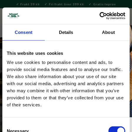
Frakt 39
Fri frakt över 399
Gratis teprov
KR
KR
Meny
FAVORITE
KUNDV
close
Consent
Details
About
This website uses cookies
We use cookies to personalise content and ads, to
Tepåsar koffeinfritt
provide social media features and to analyse our traffic.
We also share information about your use of our site
Ibland är det precis vad man behöver – en kopp te som 
with our social media, advertising and analytics partners
lugnar snarare än piggar upp. Våra koffeinfria tepåsar 
who may combine it with other information that you’ve
är skapade för stunder där du vill släppa taget om 
provided to them or that they’ve collected from your use
dagen och sjunka in i något mjukt, smakfullt och 
of their services.
naturligt rogivande.
Consent
Necessary