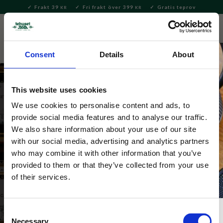
Frakt 39
Fri frakt över 399
Gratis teprov
KR
KR
Meny
FAVORITE
KUNDV
close
Consent
Details
About
This website uses cookies
We use cookies to personalise content and ads, to
provide social media features and to analyse our traffic.
Tepåsar från Kusmi Tea
We also share information about your use of our site
with our social media, advertising and analytics partners
Tepåsar från Kusmi Tea i olika blandningar och smaker. 
who may combine it with other information that you’ve
Länkar: 
Kusmi Tea lösvikt
 • 
Kusmi Tea löste i 
provided to them or that they’ve collected from your use
burk
 • 
Kusmi Tea varumärkessida
of their services.
Consent
Necessary