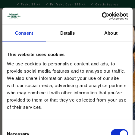
Frakt 39
Fri frakt över 399
Gratis teprov
KR
KR
Meny
FAVORITE
KUNDV
close
Consent
Details
About
Te
Tepåsar
Tepåsar koffeinfritt
This website uses cookies
Ahmad Tea
Decaf Selection Tepåsar
We use cookies to personalise content and ads, to
provide social media features and to analyse our traffic.
We also share information about your use of our site
Decaf Selection, en mix av fyra koffeinfria svarta teer.
with our social media, advertising and analytics partners
who may combine it with other information that you’ve
provided to them or that they’ve collected from your use
of their services.
Consent
Necessary