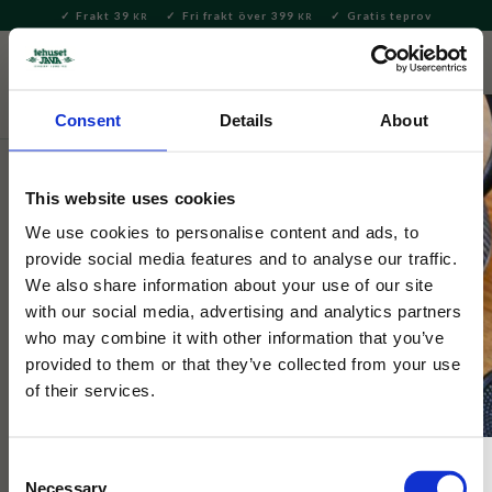
Frakt 39
Fri frakt över 399
Gratis teprov
KR
KR
Meny
FAVORITE
KUNDV
close
Consent
Details
About
Te
Löste
Exklusivt te
This website uses cookies
Tehuset Java
Ekologisk Honey Black Tea 40g
We use cookies to personalise content and ads, to
provide social media features and to analyse our traffic.
We also share information about your use of our site
Honey Black Tea är ett distinkt och smakrikt handplockat te
with our social media, advertising and analytics partners
med naturligt söt och fyllig smak.
who may combine it with other information that you’ve
provided to them or that they’ve collected from your use
of their services.
Consent
Necessary