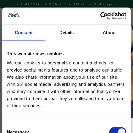
Frakt 39
Fri frakt över 399
Gratis teprov
KR
KR
Meny
FAVORITE
KUNDV
close
Consent
Details
About
Te
Löste
Svart te
Svart te – neutralt
This website uses cookies
Tehuset Java
Assam Golden FBOP svart te
We use cookies to personalise content and ads, to
provide social media features and to analyse our traffic.
We also share information about your use of our site
4 Betyg
with our social media, advertising and analytics partners
Ett kraftigt Assam te med fler knoppar än vår vanliga Assam,
who may combine it with other information that you’ve
koppen blir gyllenbrun och karaktären är kraftig. Finfördelad
provided to them or that they’ve collected from your use
tesort.
of their services.
Consent
Necessary