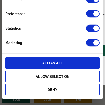
Selection
Prenumerera på vårt nyhetsbrev
Preferences
Få 10% rabatt på ditt första köp på nätet och ta del av erbjudanden året o
Statistics
Jag samtycker till Tehuset Javas villkor.
Läs mer
Marketing
REGISTRERA
* Rabatten gäller endast online på Tehusetjava.se. Rabatten fungerar endast på
ALLOW ALL
ordinarie priser och kan ej kombineras med andra erbjudanden.
ALLOW SELECTION
DENY
Vikt :
100g
100g
250g
1kg