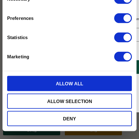
Selection
Prenumerera på vårt nyhetsbrev
Preferences
Få 10% rabatt på ditt första köp på nätet och ta del av erbjudanden året o
Statistics
Jag samtycker till Tehuset Javas villkor.
Läs mer
Marketing
REGISTRERA
* Rabatten gäller endast online på Tehusetjava.se. Rabatten fungerar endast på
ALLOW ALL
ordinarie priser och kan ej kombineras med andra erbjudanden.
ALLOW SELECTION
DENY
Vikt :
100g
100g
1kg