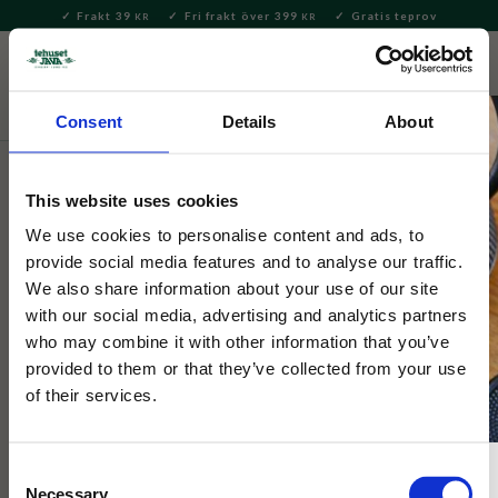
Frakt 39
Fri frakt över 399
Gratis teprov
KR
KR
Meny
FAVORITE
KUNDV
close
Consent
Details
About
Te
Löste
Svart te
Svart te – neutralt
This website uses cookies
Tehuset Java
Yunnan Golden Tips Superior Full
We use cookies to personalise content and ads, to
provide social media features and to analyse our traffic.
Leaf svart te
We also share information about your use of our site
with our social media, advertising and analytics partners
who may combine it with other information that you’ve
Yunnan Golden Tips Superior från södra Yunnan. Hela rullade
blad, "en knopp och två blad". Toner av honung och melass.
provided to them or that they’ve collected from your use
of their services.
Consent
Necessary