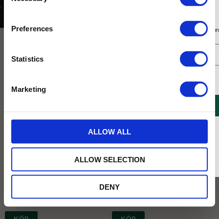
Selection
Säsong
Nyår
Prenumerera på vårt nyhetsbrev
Preferences
Få 10% rabatt på ditt första köp på nätet och ta del av erbjudanden året o
NYHET
Statistics
Jag samtycker till Tehuset Javas villkor.
Läs mer
Marketing
REGISTRERA
* Rabatten gäller endast online på Tehusetjava.se. Rabatten fungerar endast på
ALLOW ALL
ordinarie priser och kan ej kombineras med andra erbjudanden.
Havssalttryfflar 100g
Hallontryfflar 100g
Våra chokladtryfflar med en touch av
Våra chokladtryfflar med hallon. Mjuka
ALLOW SELECTION
havssalt. Mjuka och lena som smälter i
och lena som smälter i munnen.
munnen. Perfekt kombination mellan
Perfekt kombination mellan kraftig
kraftig choklad och sälta.
choklad och söt hallon.
DENY
84
84
KR
KR
KÖP
KÖP