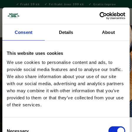
Frakt 39
Fri frakt över 399
Gratis teprov
KR
KR
Meny
FAVORITE
KUNDV
close
Consent
Details
About
This website uses cookies
We use cookies to personalise content and ads, to
Nyår, festliga smaker och tillbehör
provide social media features and to analyse our traffic.
We also share information about your use of our site
Fira årets sista dag och välkomna det nya med stil! 
with our social media, advertising and analytics partners
Upptäck vår nyårskollektion med gnistrande tillbehör, 
who may combine it with other information that you’ve
glas och utvalda alkoholfria drycker för en oförglömlig 
provided to them or that they’ve collected from your use
kväll. Förgyll festen med exklusiva snacks och 
of their services.
Consent
Necessary