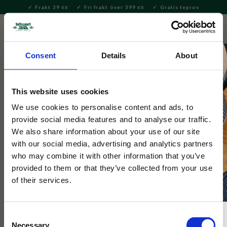
Frakt 39
Fri frakt över 399
Gratis teprov
KR
KR
Meny
FAVORITE
KUNDV
close
Consent
Details
About
Te
Tepåsar
Tepåsar från Mumin
This website uses cookies
Mumin
Muminte The Momin Way 6
We use cookies to personalise content and ads, to
provide social media features and to analyse our traffic.
smaker tepåsar 36st
We also share information about your use of our site
with our social media, advertising and analytics partners
who may combine it with other information that you’ve
Stort säsongspaket med 36st tepåsar i 6 olika smaker, alla
mumsigt härliga och värmande när det blåser och ilar!
provided to them or that they’ve collected from your use
of their services.
Consent
Necessary