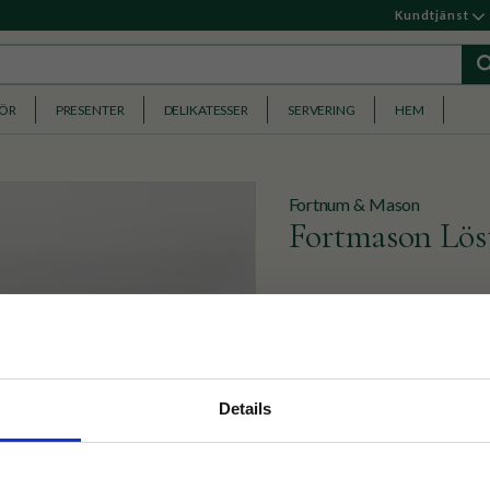
Kundtjänst
HÖR
PRESENTER
DELIKATESSER
SERVERING
HEM
Fortnum & Mason
Fortmason Löst
En blandning av indiska oc
apelsinblom för en subtil,
389
KR
nyhetsbrev
Details
p på nätet och ta del av