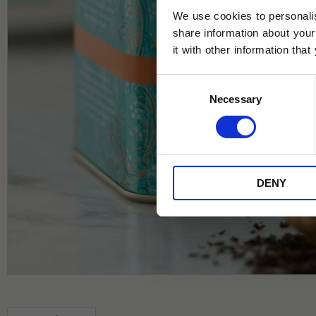
We use cookies to personalis
share information about your
it with other information tha
Jag samtycker till Tehuset Javas vil
Consent
REGI
Necessary
Selection
* Rabatten gäller endast online på Te
på ordinarie priser och kan ej kombi
DENY