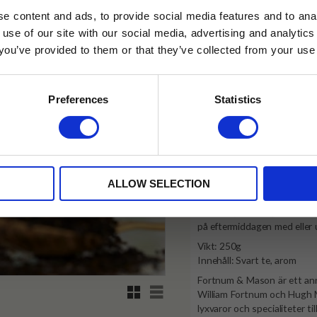
e content and ads, to provide social media features and to anal
✓ Fri frakt över 399 kr
 use of our site with our social media, advertising and analyt
✓ Betala direkt eller inom 
t you’ve provided to them or that they’ve collected from your use 
lkor.
Läs mer
STRERA
✓ Gratis teprov i varje best
Preferences
Statistics
Visa alla produkter från Fort
husetjava.se. Rabatten fungerar endast
neras med andra erbjudanden.
Produktinformation
ALLOW SELECTION
En blandning av indiska och
en subtil, blommig smak. F
på eftermiddagen med eller 
Vikt: 250g
Innehåll: Svart te, arom
Fortnum & Mason är ett anr
Rutnätsvy
Listvy
William Fortnum och Hugh Ma
lyxvaror och specialiteter t