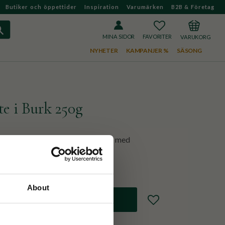
Butiker och öppettider
Inspiration
Varumärken
B2B & Företag
FAVORITER
KUNDVAGN
MINA SIDOR
NYHETER
KAMPANJER %
SÄSONG
e i Burk 250g
h kinesiska teer, varsamt smaksatt med
 blommig smak.
About
Lägg till i favoriter