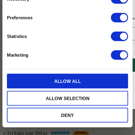
Selection
Prenumerera på vårt nyhetsbrev
Preferences
Få 10% rabatt på ditt första köp på nätet och ta del av erbjudanden året o
Statistics
Jag samtycker till Tehuset Javas villkor.
Läs mer
Marketing
REGISTRERA
299
KR
* Rabatten gäller endast online på Tehusetjava.se. Rabatten fungerar endast på
ALLOW ALL
ordinarie priser och kan ej kombineras med andra erbjudanden.
BEVAKA
ALLOW SELECTION
Lägg till i favoriter
DENY
Tillfälligt slut online
✓ Fri frakt över 399 kr