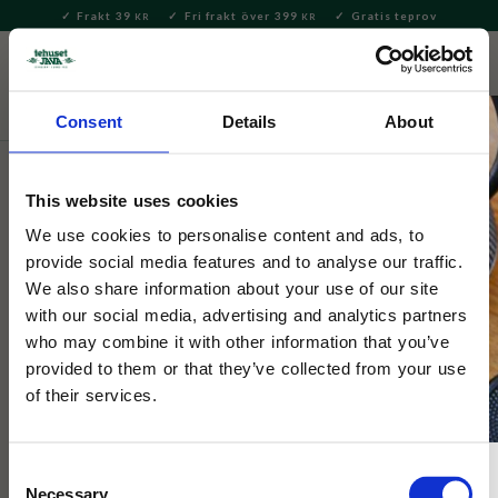
Frakt 39
Fri frakt över 399
Gratis teprov
KR
KR
Meny
FAVORITE
KUNDV
close
Consent
Details
About
Varumärken
Fortnum & Mason
This website uses cookies
Fortnum & Mason
Green Tea With Elderflower Löste
We use cookies to personalise content and ads, to
provide social media features and to analyse our traffic.
i Burk 125g
We also share information about your use of our site
with our social media, advertising and analytics partners
who may combine it with other information that you’ve
Fortnum & Masons klassiska gröna te smaksatt med
fläderblom.
provided to them or that they’ve collected from your use
of their services.
Consent
Necessary