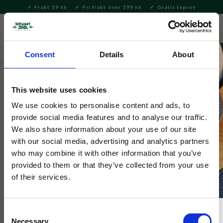
Frakt 39
Fri frakt över 399
Gratis teprov
KR
KR
Meny
FAVORITE
KUNDV
close
Consent
Details
About
This website uses cookies
We use cookies to personalise content and ads, to
provide social media features and to analyse our traffic.
We also share information about your use of our site
with our social media, advertising and analytics partners
who may combine it with other information that you’ve
provided to them or that they’ve collected from your use
of their services.
Consent
Necessary