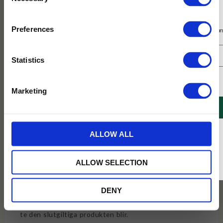
Selection
Prenumerera på vårt nyhetsbrev
Preferences
Få 10% rabatt på ditt första köp på nätet och ta del av erbjudanden året o
Statistics
Jag samtycker till Tehuset Javas villkor.
Läs mer
Marketing
REGISTRERA
Vitt te - det vita guldet
* Rabatten gäller endast online på Tehusetjava.se. Rabatten fungerar endast på
ALLOW ALL
ordinarie priser och kan ej kombineras med andra erbjudanden.
Vitt te har blivit väldigt populärt de senaste åren,
men vad är egentligen vitt te?
ALLOW SELECTION
Allt sorters te - svart, grönt, vitt och oolong kommer
DENY
från samma planta, Camellia Sinensis. Processen efter
att bladen är plockade är det som avgör vilken typ av
te den slutgiltiga produkten blir.