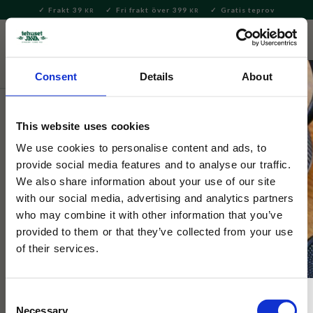
Frakt 39
Fri frakt över 399
Gratis teprov
KR
KR
Meny
FAVORITE
KUNDV
close
Consent
Details
About
This website uses cookies
We use cookies to personalise content and ads, to
provide social media features and to analyse our traffic.
We also share information about your use of our site
with our social media, advertising and analytics partners
who may combine it with other information that you’ve
provided to them or that they’ve collected from your use
of their services.
Consent
Necessary