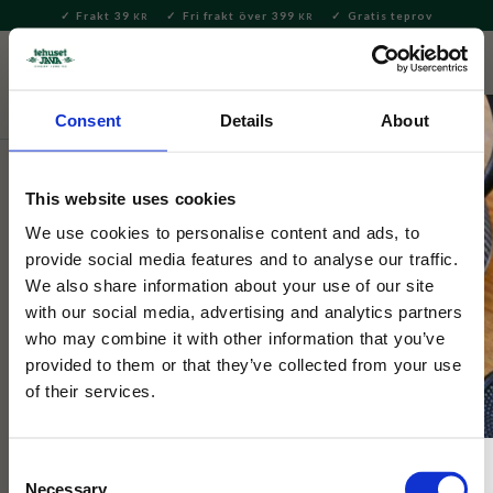
Frakt 39
Fri frakt över 399
Gratis teprov
KR
KR
Meny
FAVORITE
KUNDV
close
Consent
Details
About
Hem & Inredningsdetaljer
Inredning & Dekoration
Nyckelringar
This website uses cookies
Mumin
We use cookies to personalise content and ads, to
Nyckelring Muminpappa
provide social media features and to analyse our traffic.
We also share information about your use of our site
with our social media, advertising and analytics partners
Metallnyckelring med Muminpappan. En charmig detalj som
who may combine it with other information that you’ve
passar perfekt på nycklar, väskor eller som present till
provided to them or that they’ve collected from your use
Muminälskare.
of their services.
Consent
NYHET
Necessary