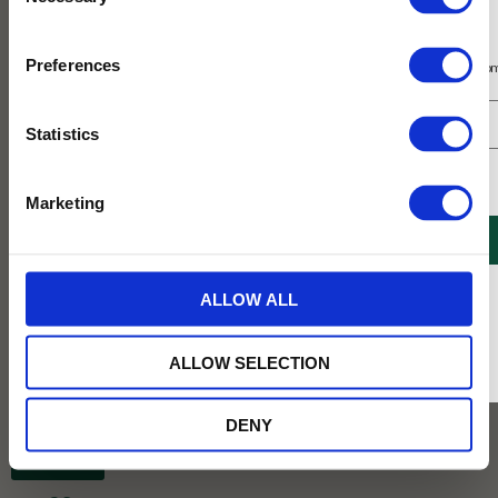
Selection
Prenumerera på vårt nyhetsbrev
Preferences
Få 10% rabatt på ditt första köp på nätet och ta del av erbjudanden året o
Statistics
Jag samtycker till Tehuset Javas villkor.
Läs mer
Marketing
REGISTRERA
* Rabatten gäller endast online på Tehusetjava.se. Rabatten fungerar endast på
ALLOW ALL
ordinarie priser och kan ej kombineras med andra erbjudanden.
ALLOW SELECTION
99
KR
DENY
BEVAKA