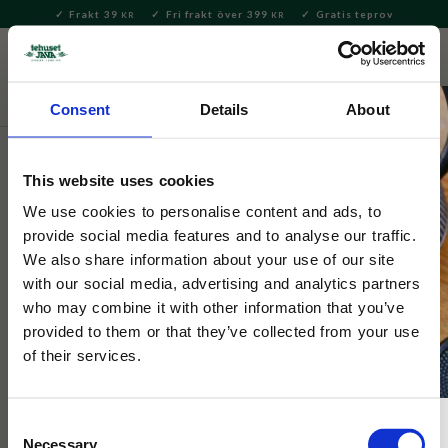
Frakt 39
Fri frakt över 399
Gratis teprov
KR
KR
Meny
FAVORITE
KUNDV
close
Consent
Details
About
Hem & Inredningsdetaljer
Inredning & Dekoration
Nyckelringar
This website uses cookies
Mumin
We use cookies to personalise content and ads, to
Nyckelring Lilla My
provide social media features and to analyse our traffic.
We also share information about your use of our site
with our social media, advertising and analytics partners
Metallnyckelring med Lilla My. En charmig detalj som passar
who may combine it with other information that you’ve
perfekt på nycklar, väskor eller som present till Muminälskare.
provided to them or that they’ve collected from your use
of their services.
NYHET
Consent
Necessary