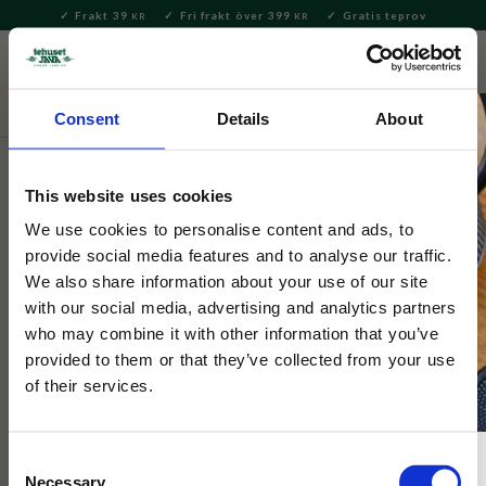
Frakt 39
Fri frakt över 399
Gratis teprov
KR
KR
Meny
FAVORITE
KUNDV
close
Consent
Details
About
Hem & Inredningsdetaljer
Inredning & Dekoration
Nyckelringar
This website uses cookies
Mumin
We use cookies to personalise content and ads, to
Nyckelring Mumin Hjärta
provide social media features and to analyse our traffic.
We also share information about your use of our site
with our social media, advertising and analytics partners
Metallnyckelring med Mumin. En charmig detalj som passar
who may combine it with other information that you’ve
perfekt på nycklar, väskor eller som present till Muminälskare.
provided to them or that they’ve collected from your use
of their services.
NYHET
Consent
Necessary