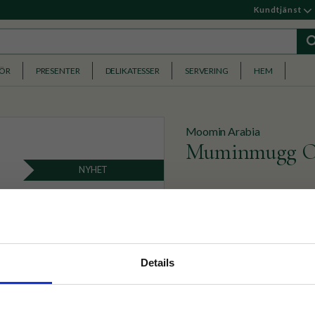
Kundtjänst
HÖR
PRESENTER
DELIKATESSER
SERVERING
HEM
Moomin Arabia
Muminmugg Om
NYHET
​Muminmugg med motiv so
genomsyrar hela Mumindal
279
KR
nyhetsbrev
Details
p på nätet och ta del av