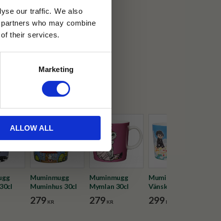
yse our traffic. We also
ics partners who may combine
30 dagar
of their services.
ällning
Marketing
in Arabia
ALLOW ALL
ugg
Muminmugg
Muminmugg
Muminmugg
Mum
30cl
Muminhus 30cl
Mymlan 30cl
Vänskap 30cl
Kärl
279
279
299
27
KR
KR
KR