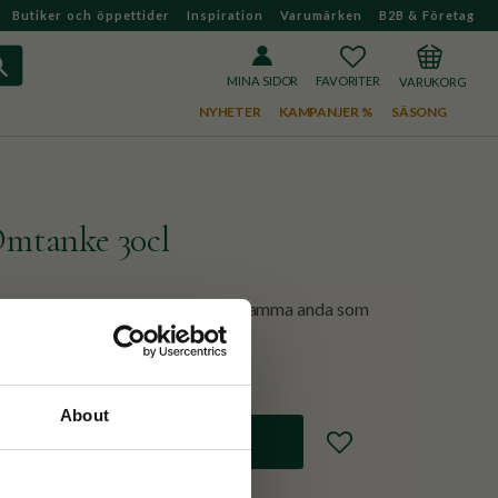
Butiker och öppettider
Inspiration
Varumärken
B2B & Företag
FAVORITER
KUNDVAGN
MINA SIDOR
NYHETER
KAMPANJER %
SÄSONG
tanke 30cl
m fångar den varma och omtänksamma anda som
en.
About
Lägg till i favoriter