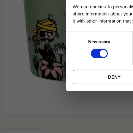
We use cookies to personalis
share information about your
it with other information tha
Jag samtycker till Tehuset Javas vil
Consent
REGI
Necessary
Selection
* Rabatten gäller endast online på Te
på ordinarie priser och kan ej kombi
DENY