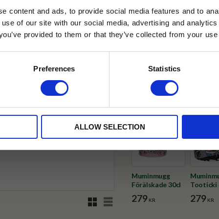
e content and ads, to provide social media features and to anal
✓ Fri frakt över 399 kr
 use of our site with our social media, advertising and analyt
✓ Betala direkt eller inom 
t you’ve provided to them or that they’ve collected from your use 
lkor.
Läs mer
STRERA
✓ Gratis teprov i varje best
Preferences
Statistics
Visa alla produkter från Moom
husetjava.se. Rabatten fungerar endast
neras med andra erbjudanden.
ALLOW SELECTION
Muminmugg
Muminm
Förälskade 30cl
Tooticki 
279
279
Rutnätsvy
Listvy
KR
KR