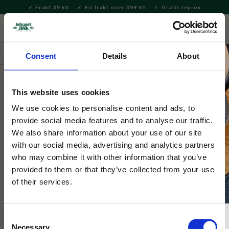
Frakt 39
Fri frakt över 399
Gratis teprov
KR
KR
Meny
FAVORITE
KUNDV
close
Consent
Details
About
Servering & Dukning
Muggar & Koppar
Mumin muggar
This website uses cookies
Moomin Arabia
Muminmugg Hemulen Gul 30cl
We use cookies to personalise content and ads, to
provide social media features and to analyse our traffic.
We also share information about your use of our site
Med sin väska och förstoringsglaset i högsta hugg ger sig
with our social media, advertising and analytics partners
Hemulen in i skogen för att hitta tidigare okända växter!
who may combine it with other information that you’ve
provided to them or that they’ve collected from your use
of their services.
NYHET
Consent
Necessary