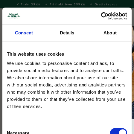
Frakt 39
Fri frakt över 399
Gratis teprov
KR
KR
Meny
FAVORITE
KUNDV
close
Consent
Details
About
Servering & Dukning
Muggar & Koppar
Mumin muggar
This website uses cookies
Moomin Arabia
Muminmugg Förälskade 30cl
We use cookies to personalise content and ads, to
provide social media features and to analyse our traffic.
We also share information about your use of our site
Muminmugg från Arabia som hyllar den varma relationen
with our social media, advertising and analytics partners
mellan Mumin trollet och Snorkfröken.
who may combine it with other information that you’ve
provided to them or that they’ve collected from your use
of their services.
NYHET
Consent
Necessary