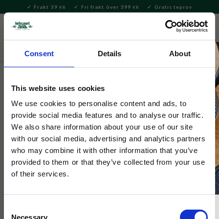
Frakt 39
Fri frakt över 399
Gratis teprov
KR
KR
Meny
FAVORITE
KUNDV
close
Consent
Details
About
Servering & Dukning
Muggar & Koppar
Mumin muggar
This website uses cookies
Moomin Arabia
Muminmugg Mumintrollet 30cl
We use cookies to personalise content and ads, to
provide social media features and to analyse our traffic.
We also share information about your use of our site
När Mumintrollet hittar en liten vilsen Marsian i trädgården blir
with our social media, advertising and analytics partners
han synnerligen nyfiken, men vem skulle inte bli det?
who may combine it with other information that you’ve
provided to them or that they’ve collected from your use
of their services.
Consent
Necessary