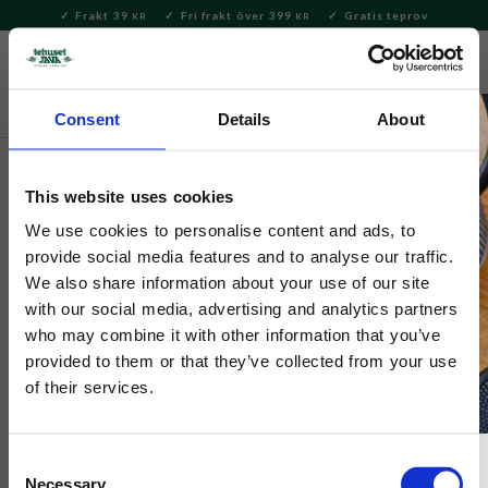
Frakt 39
Fri frakt över 399
Gratis teprov
KR
KR
Meny
FAVORITE
KUNDV
close
Consent
Details
About
Hem & Inredningsdetaljer
Bad & Skönhet
Tvålar &
Tvålkoppar
This website uses cookies
Selected by Tehuset Java
We use cookies to personalise content and ads, to
Le Chatelard Rose Pivoine tvål
provide social media features and to analyse our traffic.
We also share information about your use of our site
with our social media, advertising and analytics partners
Underbar fast tvål berikad med mandelolja i doft av ros och
who may combine it with other information that you’ve
pion.
provided to them or that they’ve collected from your use
of their services.
Consent
Necessary