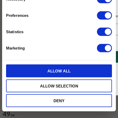
Selection
Prenumerera på vårt nyhetsbrev
Preferences
Få 10% rabatt på ditt första köp på nätet och ta del av erbjudanden året o
Statistics
Jag samtycker till Tehuset Javas villkor.
Läs mer
Marketing
REGISTRERA
* Rabatten gäller endast online på Tehusetjava.se. Rabatten fungerar endast på
ALLOW ALL
ordinarie priser och kan ej kombineras med andra erbjudanden.
Köp 3 för 120 kr
ALLOW SELECTION
DENY
Köp 3 för 120 kr
49
KR