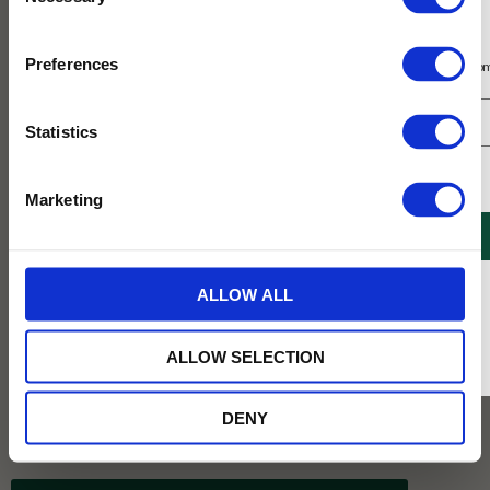
Selection
Prenumerera på vårt nyhetsbrev
Preferences
Få 10% rabatt på ditt första köp på nätet och ta del av erbjudanden året o
Statistics
Jag samtycker till Tehuset Javas villkor.
Läs mer
Marketing
REGISTRERA
* Rabatten gäller endast online på Tehusetjava.se. Rabatten fungerar endast på
ALLOW ALL
ordinarie priser och kan ej kombineras med andra erbjudanden.
Köp 3 för 120 kr
ALLOW SELECTION
Köp 3 för 120 kr
DENY
49
KR