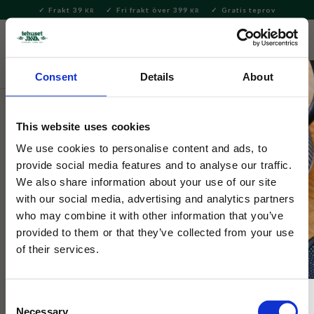
Frakt 39
Fri frakt över 399
Gratis teprov
KR
KR
Meny
FAVORITE
KUNDV
close
Consent
Details
About
Hem & Inredningsdetaljer
Bad & Skönhet
Tvålar &
Tvålkoppar
This website uses cookies
Selected by Tehuset Java
We use cookies to personalise content and ads, to
Le Chatelard Citronella Tvål
provide social media features and to analyse our traffic.
We also share information about your use of our site
with our social media, advertising and analytics partners
Underbar fast tvål berikad med mandelolja i doften citronella
who may combine it with other information that you’ve
provided to them or that they’ve collected from your use
of their services.
Consent
Necessary