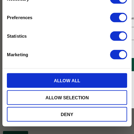
Selection
Prenumerera på vårt nyhetsbrev
Preferences
Få 10% rabatt på ditt första köp på nätet och ta del av erbjudanden året o
Statistics
Jag samtycker till Tehuset Javas villkor.
Läs mer
Marketing
REGISTRERA
* Rabatten gäller endast online på Tehusetjava.se. Rabatten fungerar endast på
ALLOW ALL
ordinarie priser och kan ej kombineras med andra erbjudanden.
Köp 3 för 120 kr
ALLOW SELECTION
Köp 3 för 120 kr
DENY
49
KR