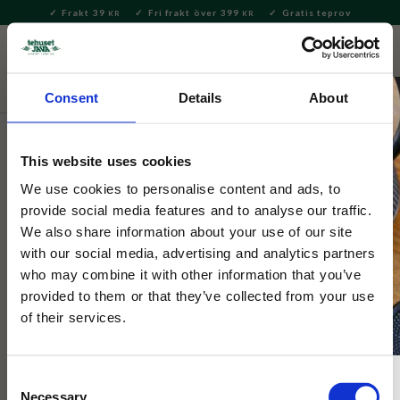
Frakt 39
Fri frakt över 399
Gratis teprov
KR
KR
Meny
FAVORITE
KUNDV
close
Consent
Details
About
Hem & Inredningsdetaljer
Bad & Skönhet
Tvålar &
Tvålkoppar
This website uses cookies
Selected by Tehuset Java
We use cookies to personalise content and ads, to
Le Chatelard Olive Feuilles Tvål
provide social media features and to analyse our traffic.
We also share information about your use of our site
with our social media, advertising and analytics partners
Extra skonsam tvål, med riktiga olivträdsblad.
who may combine it with other information that you’ve
provided to them or that they’ve collected from your use
of their services.
Consent
Necessary