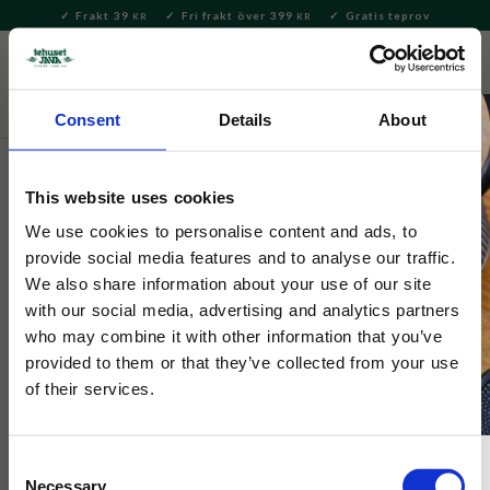
Frakt 39
Fri frakt över 399
Gratis teprov
KR
KR
Meny
FAVORITE
KUNDV
close
Consent
Details
About
Servering & Dukning
Muggar & Koppar
Dunoon muggar
This website uses cookies
Dunoon
Henley Foxgloves
We use cookies to personalise content and ads, to
provide social media features and to analyse our traffic.
We also share information about your use of our site
En kvalitetsmugg full med fingerborgsblommor i nyanser av
with our social media, advertising and analytics partners
rosa och lila.
who may combine it with other information that you’ve
provided to them or that they’ve collected from your use
of their services.
NYHET
Consent
Necessary