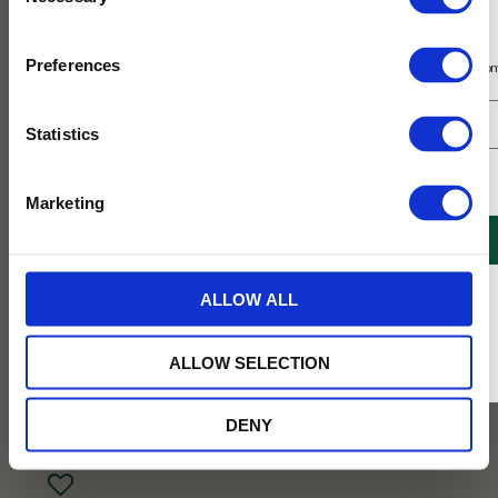
Selection
Prenumerera på vårt nyhetsbrev
Preferences
Få 10% rabatt på ditt första köp på nätet och ta del av erbjudanden året o
Statistics
Jag samtycker till Tehuset Javas villkor.
Läs mer
Marketing
REGISTRERA
* Rabatten gäller endast online på Tehusetjava.se. Rabatten fungerar endast på
ALLOW ALL
ordinarie priser och kan ej kombineras med andra erbjudanden.
449
ALLOW SELECTION
KR
DENY
BEVAKA
Lägg till i favoriter