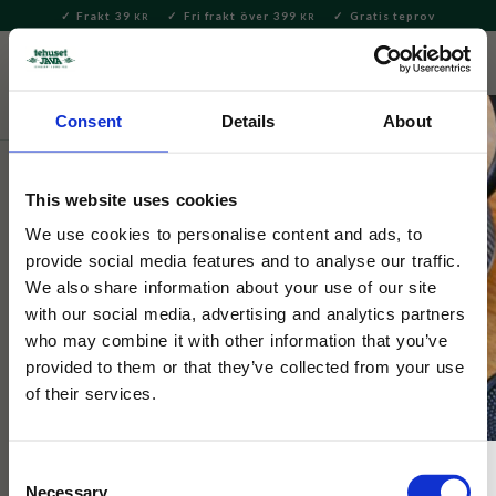
Frakt 39
Fri frakt över 399
Gratis teprov
KR
KR
Meny
FAVORITE
KUNDV
close
Consent
Details
About
Nyheter
This website uses cookies
Dunoon
Henley Daisies
We use cookies to personalise content and ads, to
provide social media features and to analyse our traffic.
We also share information about your use of our site
En kvalitetsmugg full med underbara prästkragar!
with our social media, advertising and analytics partners
who may combine it with other information that you’ve
provided to them or that they’ve collected from your use
of their services.
Consent
Necessary