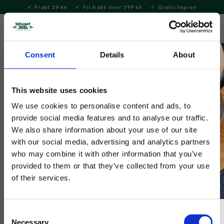
Frakt 39
Fri frakt över 399
Gratis teprov
KR
KR
Meny
FAVORITE
KUNDV
close
Consent
Details
About
Nyheter
This website uses cookies
Dunoon
Henley Flora Botanica
We use cookies to personalise content and ads, to
provide social media features and to analyse our traffic.
We also share information about your use of our site
En kvalitetsmugg full med underbara motiv av blommor.
with our social media, advertising and analytics partners
who may combine it with other information that you’ve
provided to them or that they’ve collected from your use
of their services.
Consent
Necessary