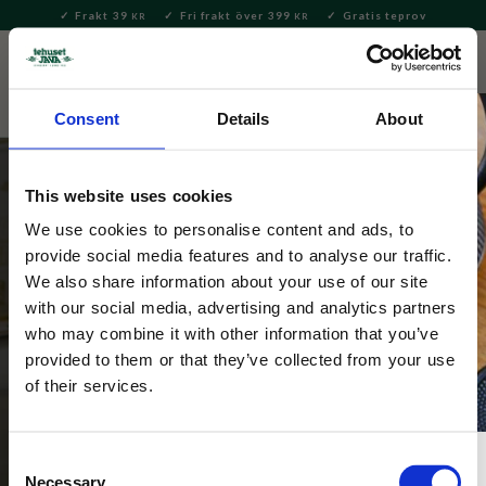
Frakt 39
Fri frakt över 399
Gratis teprov
KR
KR
Meny
FAVORITE
KUNDV
close
Consent
Details
About
This website uses cookies
We use cookies to personalise content and ads, to
provide social media features and to analyse our traffic.
We also share information about your use of our site
with our social media, advertising and analytics partners
Wrendale muggar
who may combine it with other information that you’ve
provided to them or that they’ve collected from your use
of their services.
Consent
Necessary