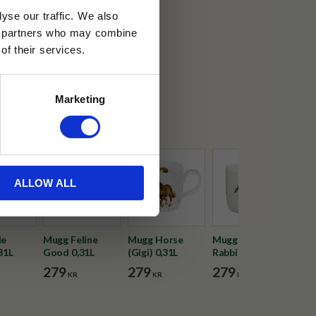
yse our traffic. We also
30 dagar
ics partners who may combine
of their services.
ällning
Marketing
dale Designs
ALLOW ALL
le
Mugg Feline
Mugg Horse
Mugg Rosie
Mugg
31L
Good 0,31L
(Gigi) 0,31L
Rabbit 0,31L
0,31
279
279
279
27
KR
KR
KR