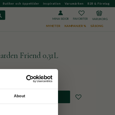
Butiker och öppettider
Inspiration
Varumärken
B2B & Företag
FAVORITER
KUNDVAGN
MINA SIDOR
NYHETER
KAMPANJER %
SÄSONG
rden Friend 0,31L
hake.
About
Lägg till i favoriter