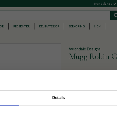
Kundtjänst
HÖR
PRESENTER
DELIKATESSER
SERVERING
HEM
Wrendale Designs
Mugg Robin Ga
Mugg med en söt liten röd
279
KR
nyhetsbrev
Details
p på nätet och ta del av