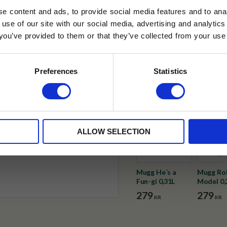
✓ Fri frakt över 399 kr
e content and ads, to provide social media features and to anal
✓ Betala direkt eller inom 
 use of our site with our social media, advertising and analyt
t you’ve provided to them or that they’ve collected from your use 
lkor.
Läs mer
✓ Gratis teprov i varje best
STRERA
Preferences
Statistics
Visa alla produkter från Wren
husetjava.se. Rabatten fungerar endast
neras med andra erbjudanden.
ALLOW SELECTION
Mugg He´s a
Mugg Ro
Fun-gi 0,31L
Model 0,
279
279
KR
KR