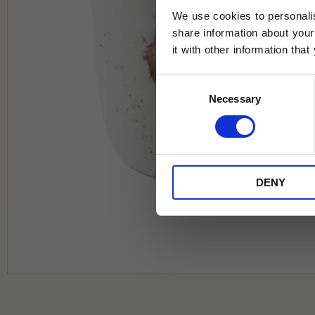
We use cookies to personalis
share information about your
it with other information tha
Jag samtycker till Tehuset Javas vil
Consent
REGI
Necessary
Selection
* Rabatten gäller endast online på Te
på ordinarie priser och kan ej kombi
DENY