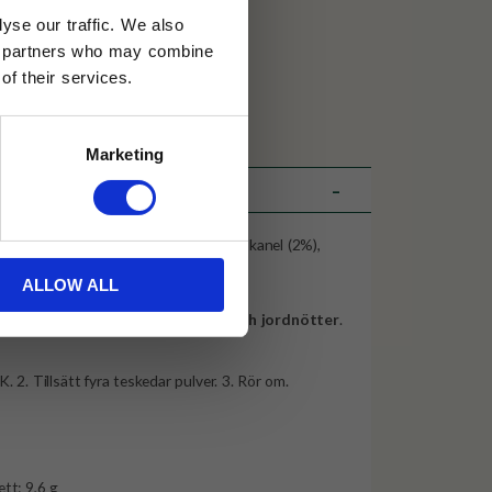
yse our traffic. We also
30 dagar
ics partners who may combine
of their services.
ällning
Marketing
ssirap, kokosolja, svart tepulver (3%), kanel (2%),
stärkelse, emulgeringsmedel:
ALLOW ALL
 E 340, färgämne: betakaroten.
anterar
nötter, soja, gluten, mjölk och jordnötter
.
. 2. Tillsätt fyra teskedar pulver. 3. Rör om.
ett: 9,6 g