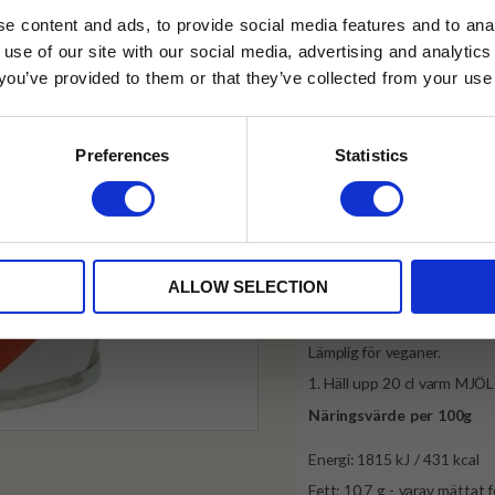
✓ Fri frakt över 399 kr
e content and ads, to provide social media features and to anal
✓ Betala direkt eller inom 
 use of our site with our social media, advertising and analyt
t you’ve provided to them or that they’ve collected from your use 
lkor.
Läs mer
✓ Gratis teprov i varje best
STRERA
Preferences
Statistics
Produktinformation
husetjava.se. Rabatten fungerar endast
neras med andra erbjudanden.
Ingredienser
: Socker, gluko
kryddor (1,7%), modifierad 
ALLOW SELECTION
E472e, stabiliseringsmedel:
Tillverkad i en fabrik som h
Lämplig för veganer.
1. Häll upp 20 cl varm MJÖLK
Näringsvärde per 100g
Energi: 1815 kJ / 431 kcal
Fett: 10,7 g - varav mättat f