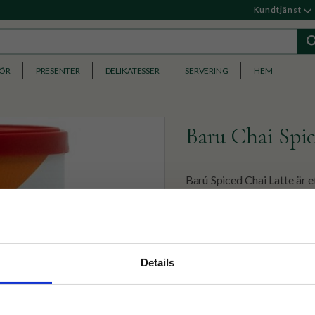
Kundtjänst
HÖR
PRESENTER
DELIKATESSER
SERVERING
HEM
Baru Chai Spi
Barú Spiced Chai Latte är
ingefära och kanel. Blanda
122
KR
nyhetsbrev
Details
p på nätet och ta del av