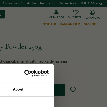
Butiker och öppettider
Inspiration
Varumärken
B2B & Företag
FAVORITER
KUNDVAGN
MINA SIDOR
NYHETER
KAMPANJER %
SÄSONG
cy Powder 250g
 ett chaipulver smaksatt med kardemumma,
s med varm mjölk.
Lägg till i favoriter
About