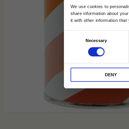
We use cookies to personalis
share information about your
it with other information tha
Jag samtycker till Tehuset Javas vil
Consent
REGI
Necessary
Selection
* Rabatten gäller endast online på Te
på ordinarie priser och kan ej kombi
DENY