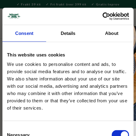
Frakt 39
Fri frakt över 399
Gratis teprov
KR
KR
Meny
FAVORITE
KUNDV
close
Consent
Details
About
Te
Matcha
Matchalatte
This website uses cookies
Tehuset Java
Ekologisk Hojicha Latte Mix
We use cookies to personalise content and ads, to
provide social media features and to analyse our traffic.
pulver burk 200g
We also share information about your use of our site
with our social media, advertising and analytics partners
who may combine it with other information that you’ve
Hojicha är ett rostat ekologiskt grönt te med lätt nötig smak
och låg koffeinhalt. Mixad med ekologiskt kokossocker.
provided to them or that they’ve collected from your use
Blanda med valfri mjölk.
of their services.
Consent
Necessary