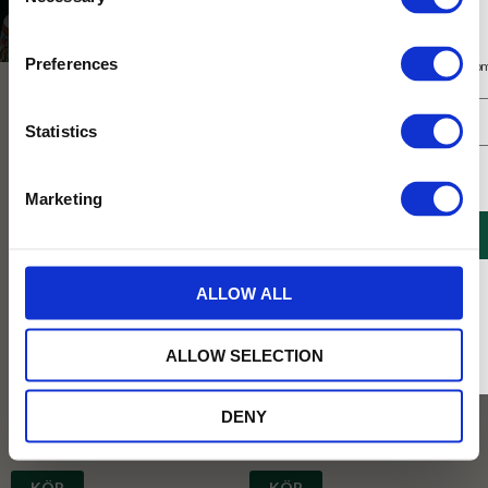
Selection
Presenter och set
Prenumerera på vårt nyhetsbrev
Preferences
Få 10% rabatt på ditt första köp på nätet och ta del av erbjudanden året o
Prisklass
Presentkorgar och -påsar
Presenter till te
Statistics
Jag samtycker till Tehuset Javas villkor.
Läs mer
Marketing
REGISTRERA
* Rabatten gäller endast online på Tehusetjava.se. Rabatten fungerar endast på
ALLOW ALL
ordinarie priser och kan ej kombineras med andra erbjudanden.
Presentrör 5 x 25g Black Teas
Presentrör 5 x 25g Green
Kusmis egenkomponerade
Kusmis egenkomponerade
ALLOW SELECTION
presentblandningar! 5X25g
presentblandningar! En blandning av
Kusmis mest populära gröna
teblandningar. 5X25g
DENY
339
339
KR
KR
KÖP
KÖP