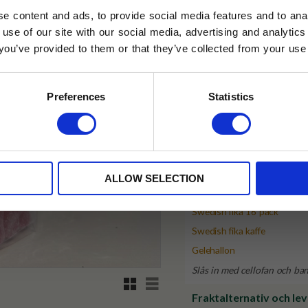
e content and ads, to provide social media features and to anal
✓ Fri frakt över 399 kr
 use of our site with our social media, advertising and analyt
✓ Betala direkt eller inom 
t you’ve provided to them or that they’ve collected from your use 
lkor.
Läs mer
STRERA
✓ Gratis teprov i varje best
Preferences
Statistics
Visa alla produkter från Tehus
husetjava.se. Rabatten fungerar endast
neras med andra erbjudanden.
Produktinformation
ALLOW SELECTION
Innehåll:
Swedish fika 16 pack
Swedish fika kaffe
Gelehallon
Slås in med cellofan och ba
Rutnätsvy
Listvy
Fraktalternativ och le