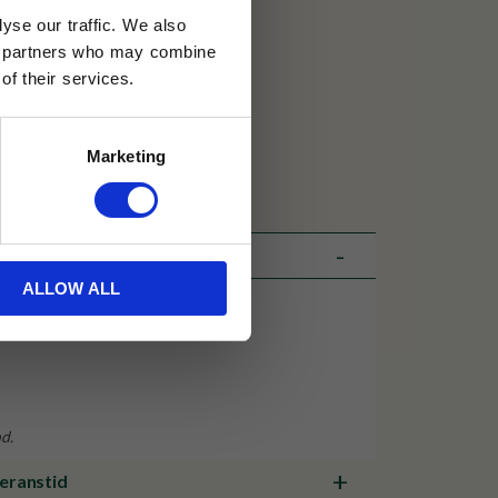
yse our traffic. We also
ics partners who may combine
30 dagar
of their services.
ällning
Marketing
et Java
ALLOW ALL
nd.
veranstid