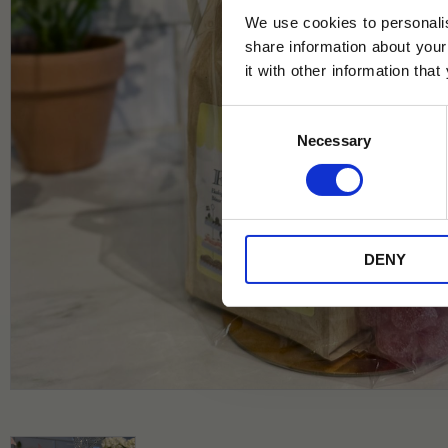
We use cookies to personalis
share information about your
it with other information tha
Jag samtycker till Tehuset Javas vil
Consent
REGI
Necessary
Selection
* Rabatten gäller endast online på Te
på ordinarie priser och kan ej kombi
DENY