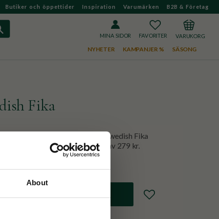
Butiker och öppettider
Inspiration
Varumärken
B2B & Företag
FAVORITER
KUNDVAGN
MINA SIDOR
NYHETER
KAMPANJER %
SÄSONG
dish Fika
 svensk fika! Ett presentkit med Swedish Fika
ra goda gelehallon, till ett värda av 279 kr.
About
Lägg till i favoriter