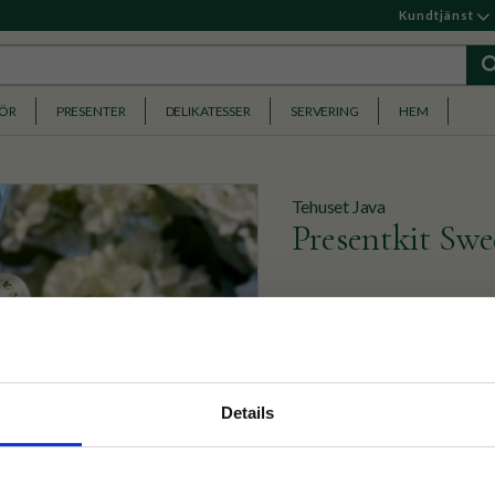
Kundtjänst
HÖR
PRESENTER
DELIKATESSER
SERVERING
HEM
Tehuset Java
Presentkit Swe
Allt du behöver för en äkta
kaffe och -tepåsar, samt ext
249
KR
nyhetsbrev
Details
p på nätet och ta del av