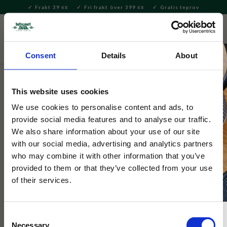
Frakt 39
Fri frakt över 399
Gratis teprov
KR
KR
Meny
FAVORITE
KUNDV
close
Consent
Details
About
Hem & Inredningsdetaljer
Kök
Kaffeburkar
This website uses cookies
Selected by Tehuset Java
Plåtburk Knäpplock Get Away
We use cookies to personalise content and ads, to
provide social media features and to analyse our traffic.
400g
We also share information about your use of our site
with our social media, advertising and analytics partners
who may combine it with other information that you’ve
Kaffeburk 400g. Tättslutande lock med gångjärn som förlänger
ditt kaffes hållbarhet.
provided to them or that they’ve collected from your use
of their services.
Consent
Necessary