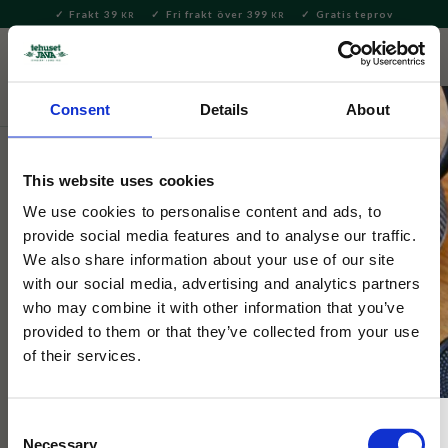
Frakt 39
Fri frakt över 399
Gratis teprov
KR
KR
Meny
FAVORITE
KUNDV
close
Consent
Details
About
Hem & Inredningsdetaljer
Kök
Kaffeburkar
This website uses cookies
Selected by Tehuset Java
Kaffeburk Coffee Time 400g
We use cookies to personalise content and ads, to
provide social media features and to analyse our traffic.
We also share information about your use of our site
Kaffeburk 400g. Tättslutande lock med gångjärn som förlänger
with our social media, advertising and analytics partners
ditt kaffes hållbarhet.
who may combine it with other information that you’ve
provided to them or that they’ve collected from your use
of their services.
Consent
Necessary