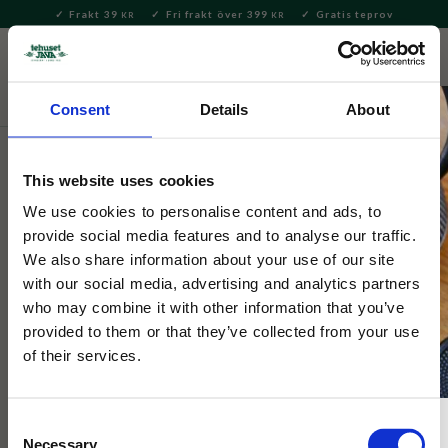
Frakt 39
Fri frakt över 399
Gratis teprov
KR
KR
Meny
FAVORITE
KUNDV
close
Consent
Details
About
This website uses cookies
We use cookies to personalise content and ads, to
provide social media features and to analyse our traffic.
We also share information about your use of our site
with our social media, advertising and analytics partners
who may combine it with other information that you’ve
provided to them or that they’ve collected from your use
of their services.
Consent
Necessary