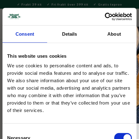
Frakt 39
Fri frakt över 399
Gratis teprov
KR
KR
Meny
FAVORITE
KUNDV
close
Consent
Details
About
This website uses cookies
We use cookies to personalise content and ads, to
provide social media features and to analyse our traffic.
We also share information about your use of our site
with our social media, advertising and analytics partners
who may combine it with other information that you’ve
provided to them or that they’ve collected from your use
of their services.
Consent
Necessary